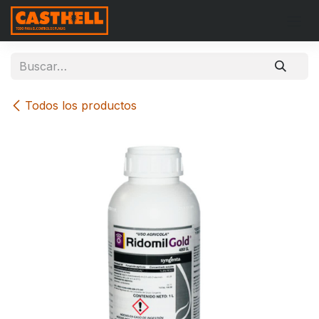
Ir al contenido
Todos los productos