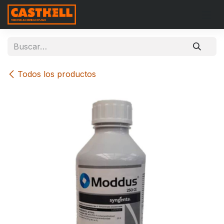
Ir al contenido
Todos los productos