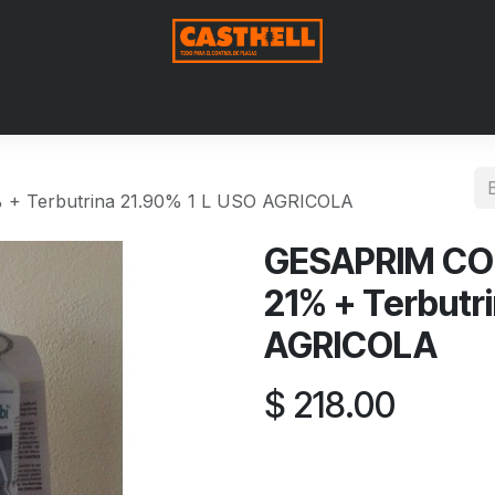
Nosotros
Productos
Blog
Contáctenos
Aviso de Pri
+ Terbutrina 21.90% 1 L USO AGRICOLA
GESAPRIM CO
21% + Terbutr
AGRICOLA
$
218.00