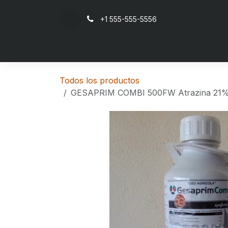
Ir al contenido
+1 555-555-5556
Inicio
Todos los productos
GESAPRIM COMBI 500FW Atrazina 21% 