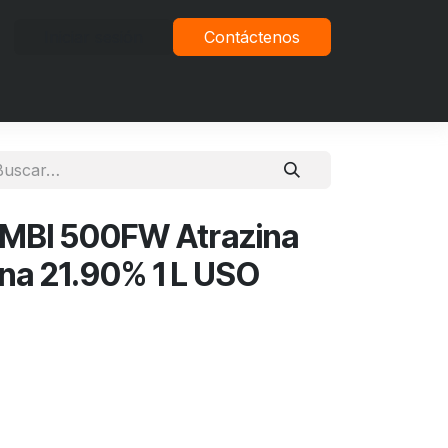
Iniciar sesión
Contáctenos
vacidad
MBI 500FW Atrazina
ina 21.90% 1 L USO