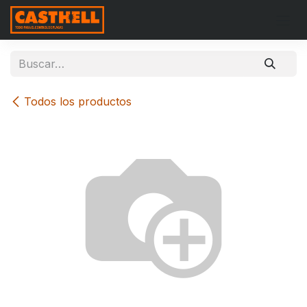
Ir al contenido
Todos los productos