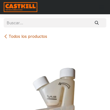
Ir al contenido
Todos los productos