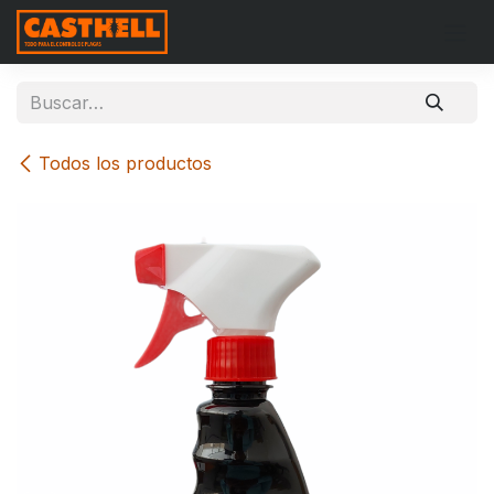
Ir al contenido
Todos los productos