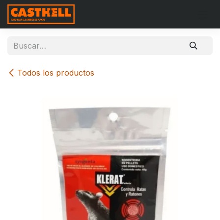
Ir al contenido
Todos los productos