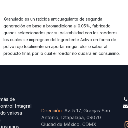
.
Granulado es un raticida anticuagulante de segunda
generación en base a bromadiolona al 0.05%, fabricado
granos seleccionados por su palatabilidad con los roedores,
los cuales se impregnan del Ingrediente Activo en forma de
polvo rojo totalmente sin aportar ningún olor o sabor al
producto final, por lo cual el roedor no dudará en consumirlo.
más de
ontrol Integral
Direcció
n
:
Av. 5 17, Granjas San
ido valiosa
Antonio, Iztapalapa, 09070
a
Ciudad de México, CDMX
s insumos