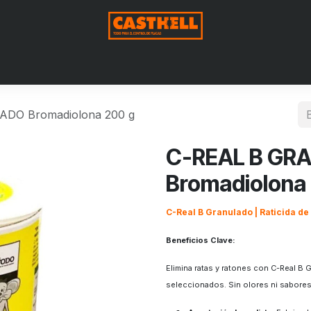
Nosotros
Productos
Blog
Contáctenos
Aviso de Pri
DO Bromadiolona 200 g
C-REAL B GR
Bromadiolona
C-Real B Granulado | Raticida d
Beneficios Clave:
Elimina ratas y ratones con C-Real B
seleccionados. Sin olores ni sabores 