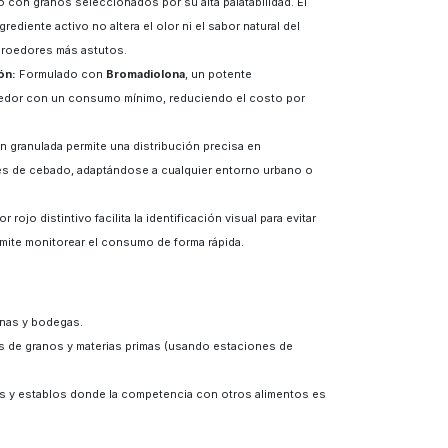
 con granos seleccionados por su alta palatabilidad. El
ediente activo no altera el olor ni el sabor natural del
 roedores más astutos.
ón:
Formulado con
Bromadiolona
, un potente
roedor con un consumo mínimo, reduciendo el costo por
 granulada permite una distribución precisa en
nes de cebado, adaptándose a cualquier entorno urbano o
r rojo distintivo facilita la identificación visual para evitar
mite monitorear el consumo de forma rápida.
inas y bodegas.
 de granos y materias primas (usando estaciones de
s y establos donde la competencia con otros alimentos es