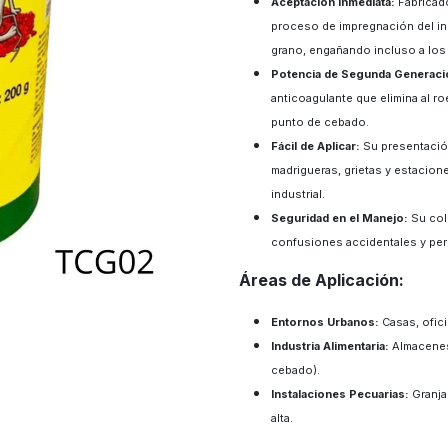
Aceptación Inmediata:
Fabricado
proceso de impregnación del ingr
grano, engañando incluso a los
Potencia de Segunda Generaci
anticoagulante que elimina al 
punto de cebado.
Fácil de Aplicar:
Su presentación
madrigueras, grietas y estacio
industrial.
Seguridad en el Manejo:
Su colo
confusiones accidentales y per
Áreas de Aplicación: ​
Entornos Urbanos:
Casas, ofic
Industria Alimentaria:
Almacenes
cebado).
Instalaciones Pecuarias:
Granja
alta.