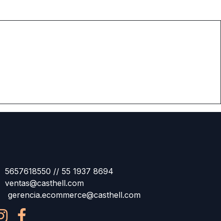
5657618550 // 55 1937 8694
ventas@casthell.com
gerencia.ecommerce@casthell.com