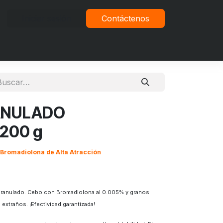
Iniciar sesión
Contáctenos
vacidad
ANULADO
 200 g
e Bromadiolona de Alta Atracción
 Granulado. Cebo con Bromadiolona al 0.005% y granos
extraños. ¡Efectividad garantizada!