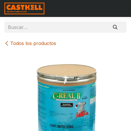
Ir al contenido
Todos los productos