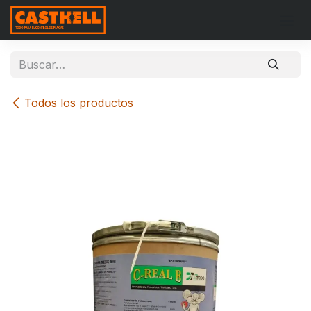
Ir al contenido
Todos los productos