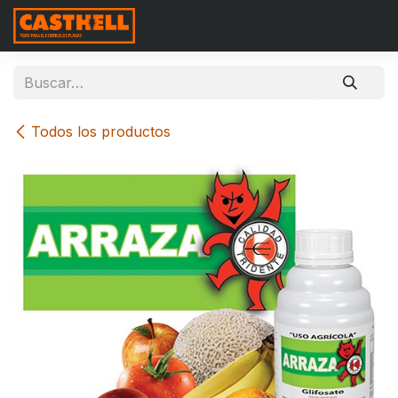
Ir al contenido
Todos los productos