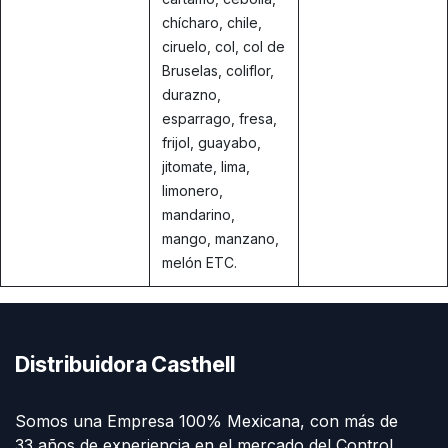
chícharo, chile,
ciruelo, col, col de
Bruselas, coliflor,
durazno,
esparrago, fresa,
frijol, guayabo,
jitomate, lima,
limonero,
mandarino,
mango, manzano,
melón ETC.
Distribuidora Casthell
Somos una Empresa 100% Mexicana, con más de
33 años de experiencia en el mercado del Control