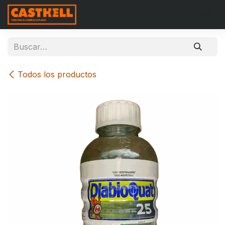
Ir al contenido
Todos los productos