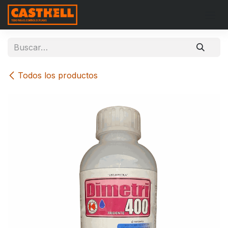
Ir al contenido
Todos los productos