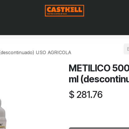
Nosotros
Productos
Blog
Contáctenos
Aviso de Pri
l (descontinuado) USO AGRICOLA
METILICO 500 
ml (desconti
$
281.76