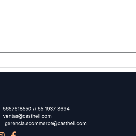
5657618550 // 55 1937 8694
ventas@casthell.com
gerencia.ecommerce@casthell.com