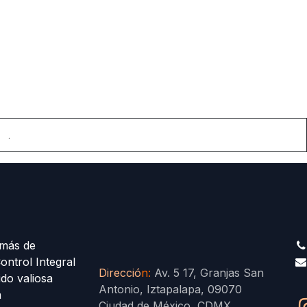
.
más de
ontrol Integral
Direcció
n
:
Av. 5 17, Granjas San
ido valiosa
Antonio, Iztapalapa, 09070
a
Ciudad de México, CDMX