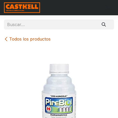
Ir al contenido
Todos los productos