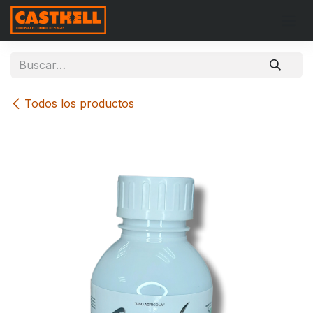
Ir al contenido
Todos los productos