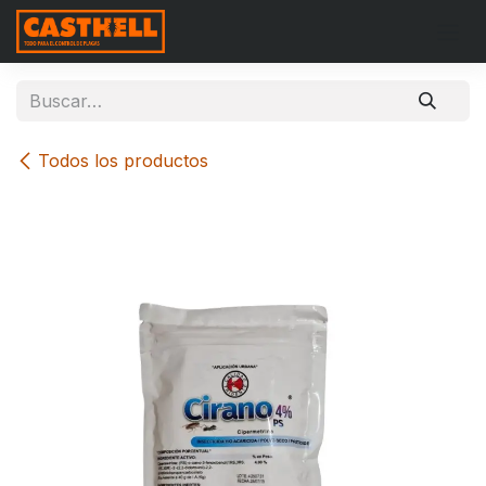
Ir al contenido
Todos los productos