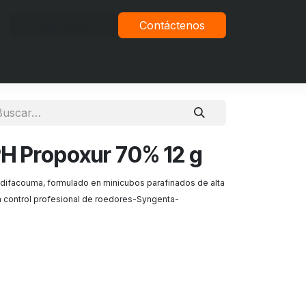
Iniciar sesión
Contáctenos
vacidad
H Propoxur 70% 12 g
odifacouma, formulado en minicubos parafinados de alta
ra control profesional de roedores-Syngenta-