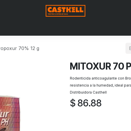
Nosotros
Productos
Blog
Contáctenos
Aviso de Pri
opoxur 70% 12 g
MITOXUR 70 P
Rodenticida anticoagulante con Br
resistencia a la humedad, ideal pa
Distribuidora Casthell
$
86.88