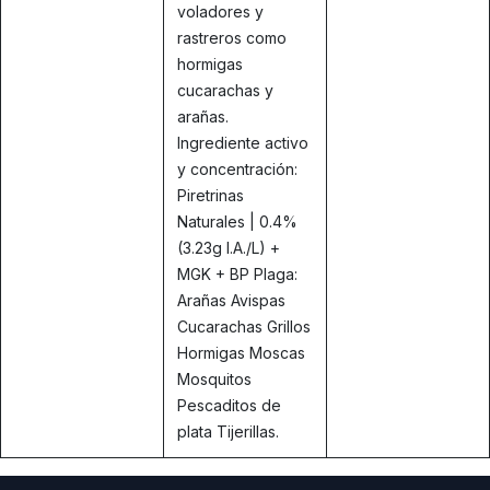
voladores y
rastreros como
hormigas
cucarachas y
arañas.
Ingrediente activo
y concentración:
Piretrinas
Naturales | 0.4%
(3.23g I.A./L) +
MGK + BP Plaga:
Arañas Avispas
Cucarachas Grillos
Hormigas Moscas
Mosquitos
Pescaditos de
plata Tijerillas.