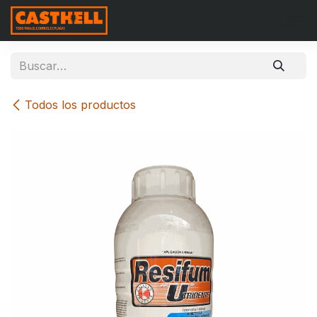
Ir al contenido
Todos los productos