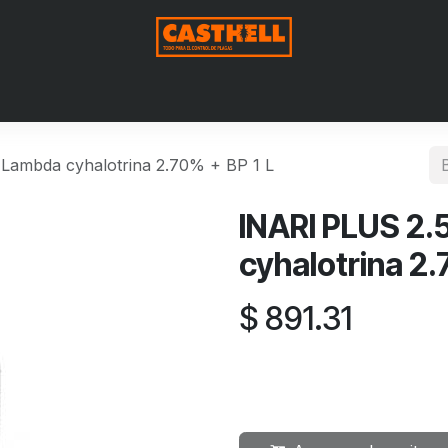
Nosotros
Productos
Blog
Contáctenos
Aviso de Pri
Lambda cyhalotrina 2.70% + BP 1 L
INARI PLUS 2.
cyhalotrina 2.
$
891.31