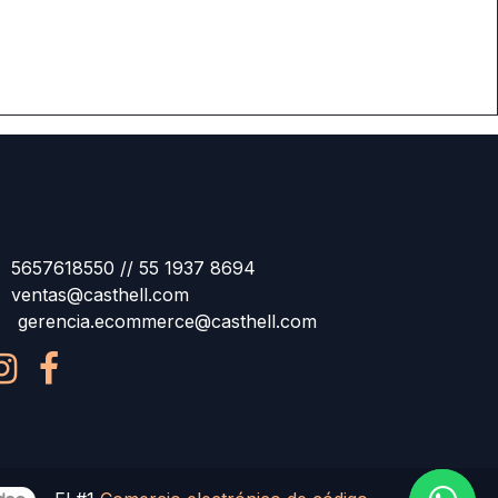
5657618550 // 55 1937 8694
ventas@casthell.com
gerencia.ecommerce@casthell.com