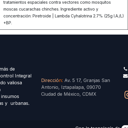
tratamientos espaciales contra vectores como mosquitos
moscas cucarachas chinches. Ingrediente activo y
concentración: Piretroide | Lambda Cyhalotrina 2.7% (25g I.A./L)
+BP.
más de
ontrol Integral
Direcció
n
:
Av. 5 17, Granjas San
ido valiosa
Antonio, Iztapalapa, 09070
a
Ciudad de México, CDMX
s insumos
las y urbanas.