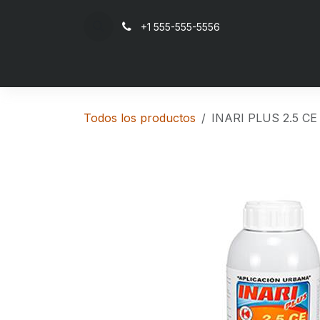
Ir al contenido
+1 555-555-5556
Inicio
Todos los productos
INARI PLUS 2.5 CE 