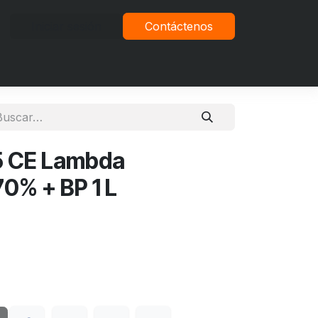
Iniciar sesión
Contáctenos
vacidad
5 CE Lambda
70% + BP 1 L