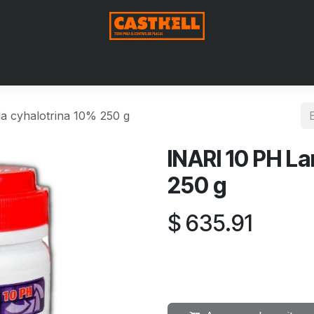
Nosotros
Productos
Blog
Contáctenos
Aviso de Pri
 cyhalotrina 10% 250 g
INARI 10 PH L
250 g
$
635.91