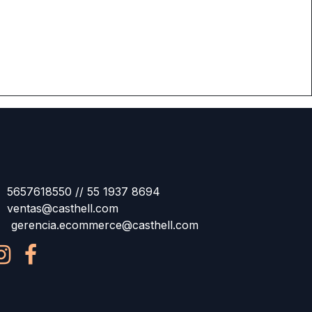
5657618550 // 55 1937 8694
ventas@casthell.com
gerencia.ecommerce@casthell.com