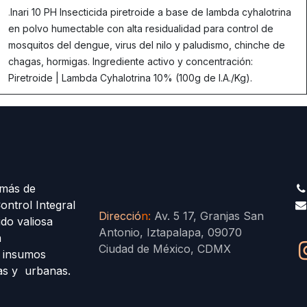
.
Inari 10 PH Insecticida piretroide a base de lambda cyhalotrina
en polvo humectable con alta residualidad para control de
mosquitos del dengue, virus del nilo y paludismo, chinche de
chagas, hormigas. Ingrediente activo y concentración:
Piretroide | Lambda Cyhalotrina 10% (100g de I.A./Kg).
más de
ontrol Integral
Direcció
n
:
Av. 5 17, Granjas San
ido valiosa
Antonio, Iztapalapa, 09070
a
Ciudad de México, CDMX
s insumos
las y urbanas.