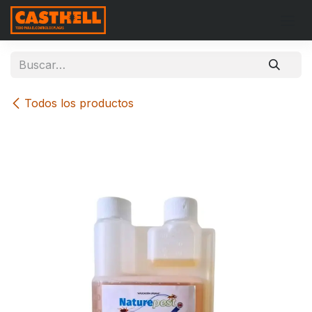
Ir al contenido
Todos los productos