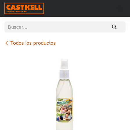
Ir al contenido
Todos los productos