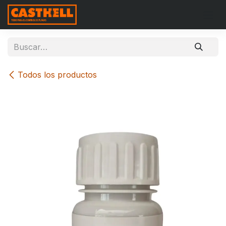
Ir al contenido
Todos los productos