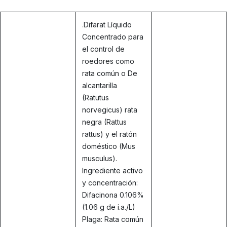
.
Difarat Líquido
Concentrado para
el control de
roedores como
rata común o De
alcantarilla
(Ratutus
norvegicus) rata
negra (Rattus
rattus) y el ratón
doméstico (Mus
musculus).
Ingrediente activo
y concentración:
Difacinona 0.106%
(1.06 g de i.a./L)
Plaga: Rata común