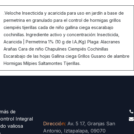
.
Veloche Insecticida y acaricida para uso en jardín a base de
permetrina en granulado para el control de hormigas grillos
ciempiés tijerillas cada de niño gallina ciega escarabajo
cochinillas. Ingrediente activo y concentración: Insecticida,
Acaricida | Permetrina 1% (10 g de I.A./Kg) Plaga: Alacranes
Arañas Cara de niño Chapulines Ciempiés Cochinillas
Escarabajo de las hojas Gallina ciega Grillos Gusano de alambre
Hormigas Milpies Saltamontes Tijerillas.
más de
ontrol Integral
Direcció
n
:
Av. 5 17, Granjas San
ido valiosa
Antonio, Iztapalapa, 09070
a