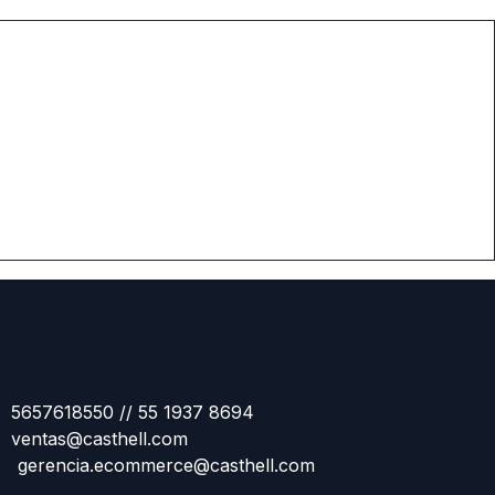
5657618550 // 55 1937 8694
ventas@casthell.com
gerencia.ecommerce@casthell.com