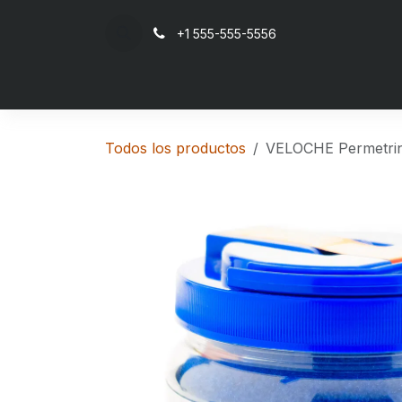
Ir al contenido
+1 555-555-5556
Inicio
Todos los productos
VELOCHE Permetri