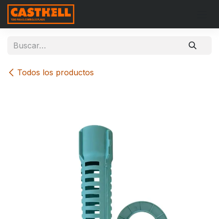
Ir al contenido
Todos los productos