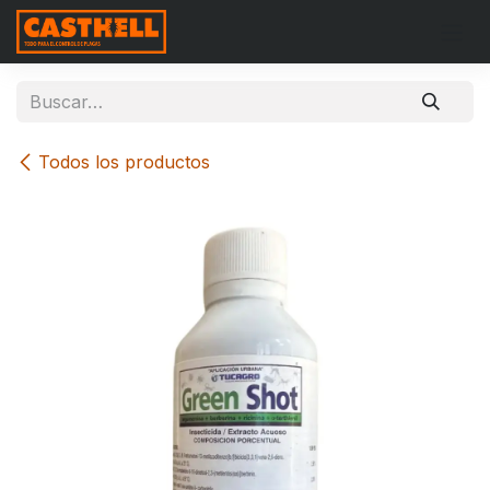
Ir al contenido
Todos los productos