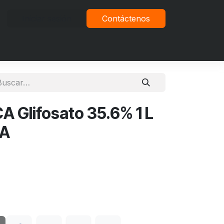
Iniciar sesión
Contáctenos
vacidad
 Glifosato 35.6% 1 L
LA