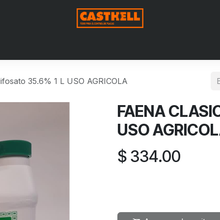
Nosotros
Productos
Blog
Contáctenos
Aviso de Pri
ifosato 35.6% 1 L USO AGRICOLA
FAENA CLASICA
USO AGRICO
$
334.00