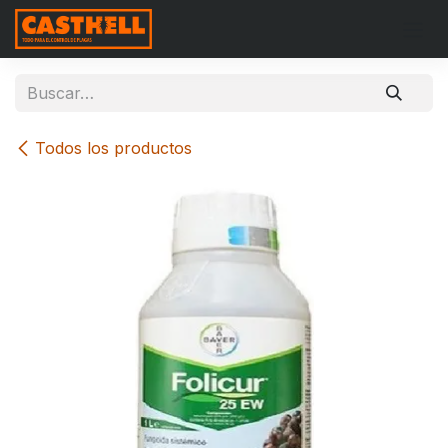
Ir al contenido
Todos los productos