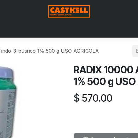
Nosotros
Productos
Blog
Contáctenos
Aviso de Pri
 indo-3-butirico 1% 500 g USO AGRICOLA
RADIX 10000 A
1% 500 g USO
$
570.00