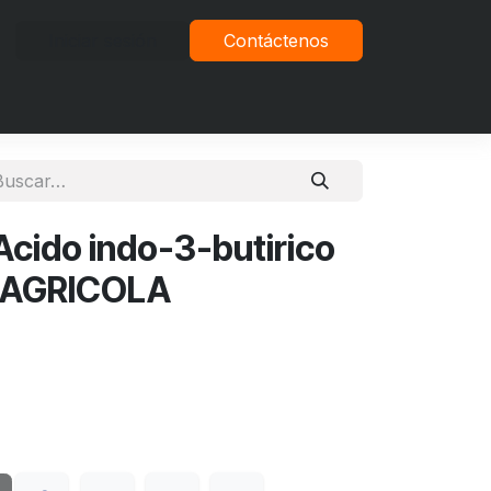
Iniciar sesión
Contáctenos
vacidad
cido indo-3-butirico
 AGRICOLA