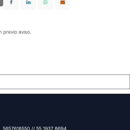
n previo aviso.
5657618550 // 55 1937 8694