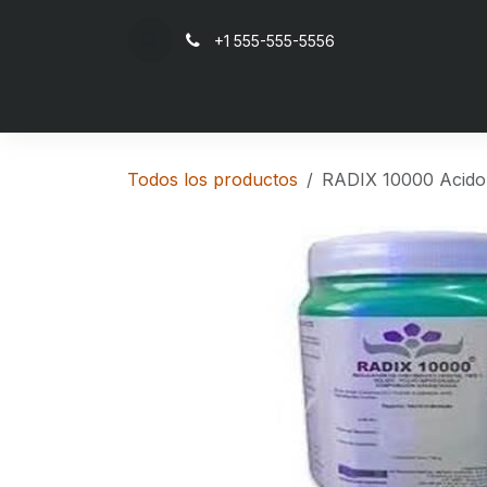
Ir al contenido
+1 555-555-5556
Inicio
Todos los productos
RADIX 10000 Acido