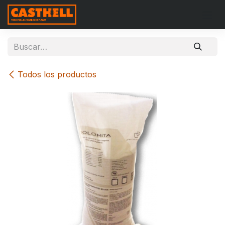
Ir al contenido
Todos los productos