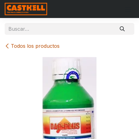
Ir al contenido
Todos los productos