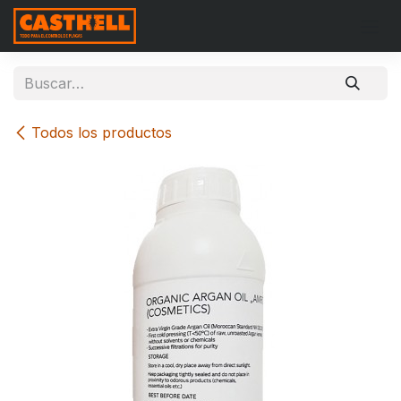
Ir al contenido
Todos los productos