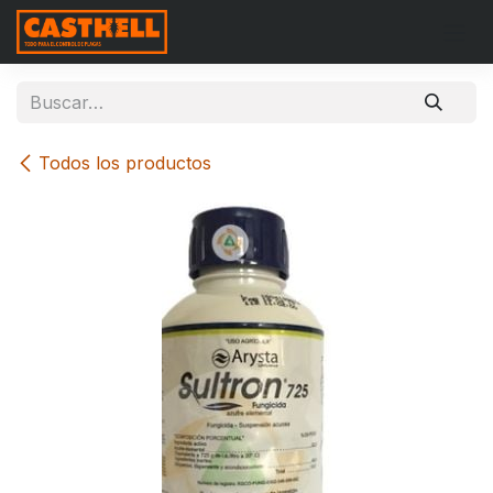
Ir al contenido
Todos los productos