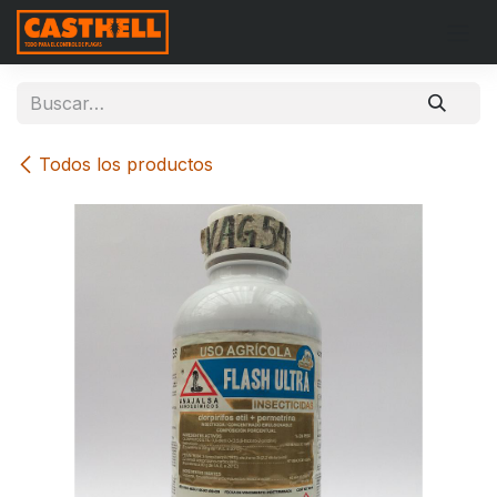
Ir al contenido
Todos los productos