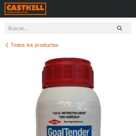
Ir al contenido
Todos los productos