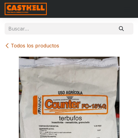
Ir al contenido
Todos los productos