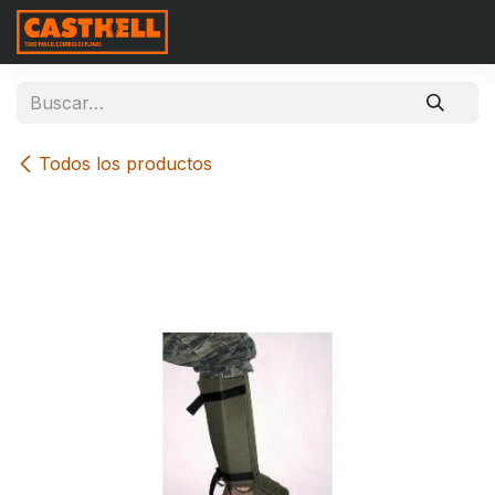
Ir al contenido
Todos los productos