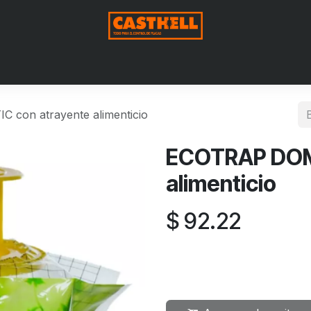
Nosotros
Productos
Blog
Contáctenos
Aviso de Pri
con atrayente alimenticio
ECOTRAP DOM
alimenticio
$
92.22