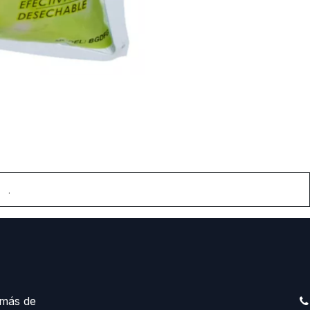
.
más de