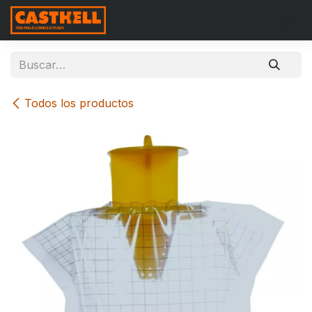
Ir al contenido
Todos los productos