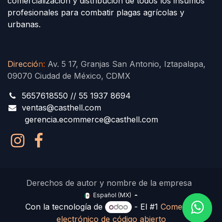
comercialización y distribución de todos los insumos
profesionales para combatir plagas agrícolas y
urbanas.
Direcció
n
:
Av. 5 17, Granjas San Antonio, Iztapalapa,
09070 Ciudad de México, CDMX
5657618550 // 55 1937 8694
ventas@casthell.com
gerencia.ecommerce@casthell.com
Derechos de autor y nombre de la empresa
Español (MX)
Con la tecnología de
- El #1
Comercio
electrónico de código abierto