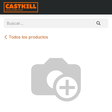
Ir al contenido
Todos los productos