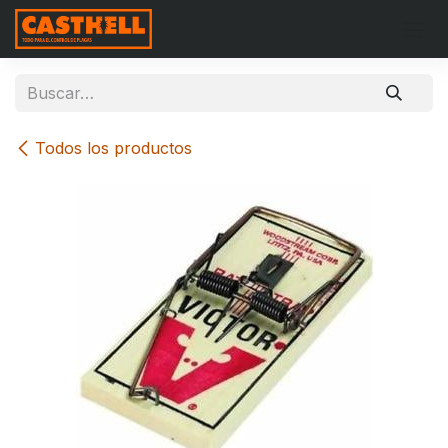
Ir al contenido
Todos los productos