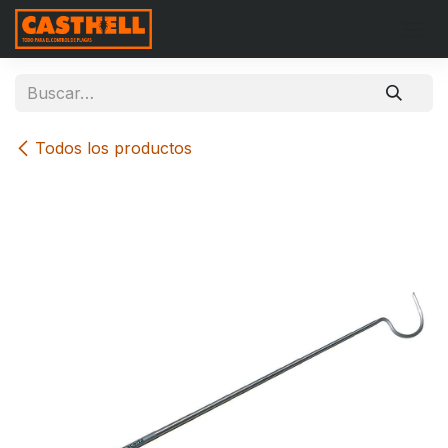
Ir al contenido
Todos los productos