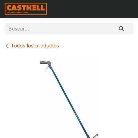
Ir al contenido
Todos los productos