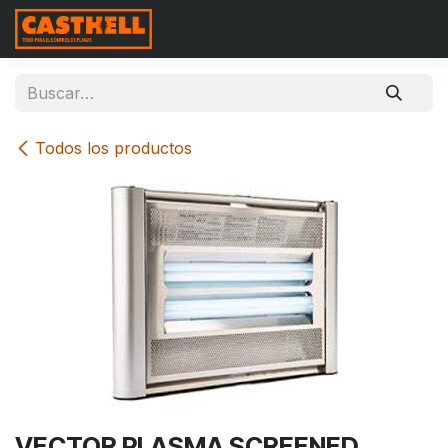
Ir al contenido
Todos los productos
VECTOR PLASMA SCREENED