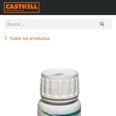
Ir al contenido
Todos los productos